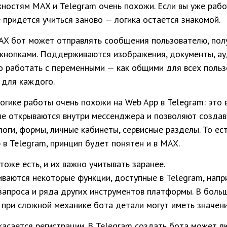
остям MAX и Telegram очень похожи. Если вы уже рабо
е придётся учиться заново — логика остаётся знакомой.
MAX бот может отправлять сообщения пользователю, пол
 кнопками. Поддерживаются изображения, документы, ау
 работать с переменными — как общими для всех пользо
 для каждого.
логике работы очень похожи на Web App в Telegram: это
ые открываются внутри мессенджера и позволяют созда
оги, формы, личные кабинеты, сервисные разделы. То ест
 в Telegram, принцип будет понятен и в MAX.
тоже есть, и их важно учитывать заранее.
ваются некоторые функции, доступные в Telegram, напр
 запроса и ряда других инструментов платформы. В боль
о при сложной механике бота детали могут иметь значени
асается регистрации. В Telegram создать бота может 