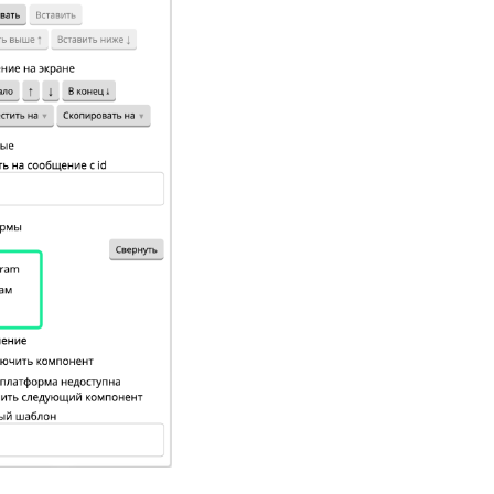
каза каталога.
.
о настройках
выберите платформу
а и логика