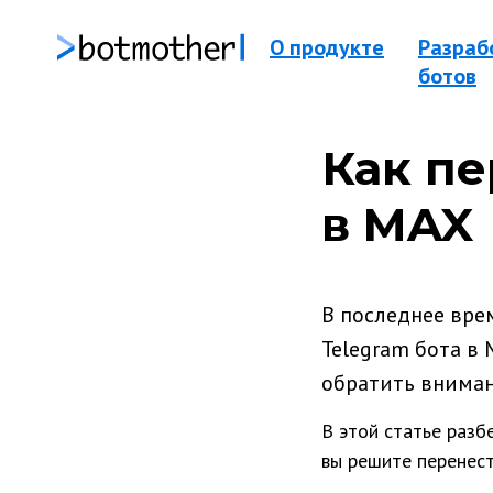
О продукте
Разраб
ботов
Как пе
в MAX
В последнее вре
Telegram бота в 
обратить вниман
В этой статье разб
вы решите перенест