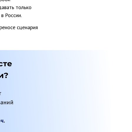
давать только
в России.
реносе сценария
сте
и?
т
ваний
юч
.