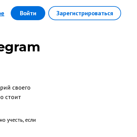
ое
Войти
Зарегистрироваться
legram
арий своего
то стоит
о учесть, если