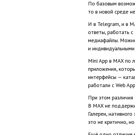
По базовым возможн
то в новой среде н
И в Telegram, и в 
ответы, работать с
медиафайлы. Можно
и индивидуальными
Mini App в MAX по 
приложения, котор
интерфейсы — катал
работали с Web App
При этом различия 
В MAX не поддержи
Галереи, нативного
это не критично, н
Ещё одно отличие к