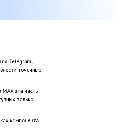
для Telegram,
 внести точечные
в MAX эта часть
тупных только
йках компонента