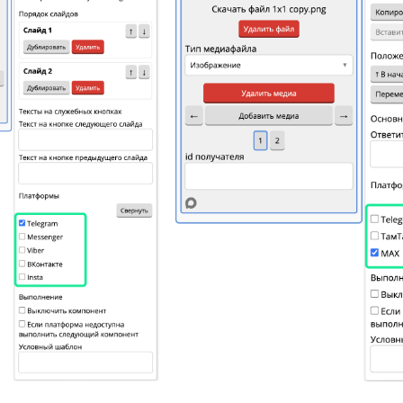
е. В сценарии для Telegram используется Галерея для по
нент не отобразится, поэтому бота нужно дорабатывать
осле Галереи добавьте компонент «Медиафайлы» и в ег
ую платформу — MAX. А в самой Галерее, в настройках 
й мессенджер получит свой способ отображения каталог
общей.