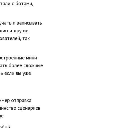
тали с ботами,
учать и записывать
дио и другие
вателей, так
 встроенные мини-
вать более сложные
ь если вы уже
имер отправка
шинстве сценариев
е.
любой