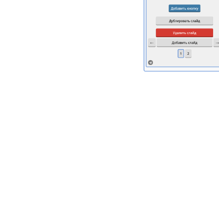
Разберем на пример
В MAX такой компо
Решение простое: п
укажите одну целев
Telegram.
В результате кажды
сценария остаётся 