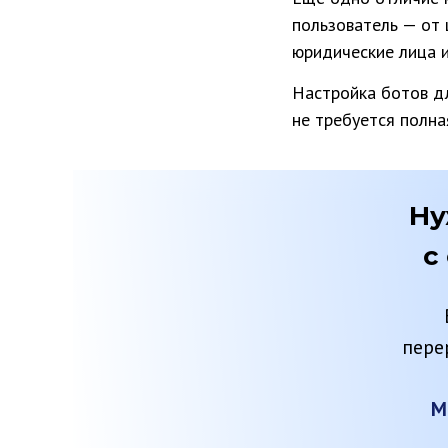
пользователь — от 
юридические лица и
Настройка ботов дл
не требуется полна
Ну
с
пере
М