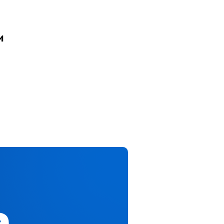
и
ЧАЙ
ОШИБОК