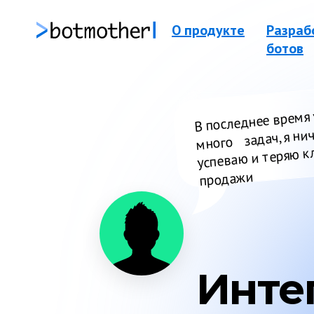
О продукте
Разраб
ботов
В последнее время 
много задач, я нич
успеваю и теряю к
продажи
Инте