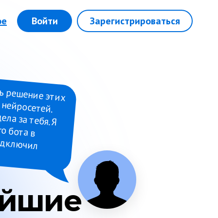
ое
Войти
Зарегистрироваться
ь решение этих
 и нейросетей.
дела за тебя. Я
оре Botmother и подключил
ейшие