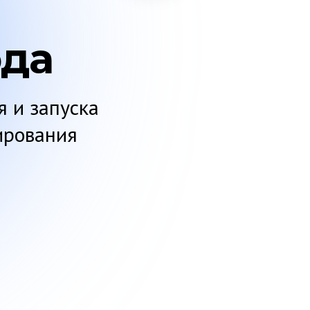
ода
 и запуска
ирования