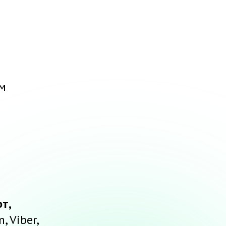
ым
т,
, Viber,