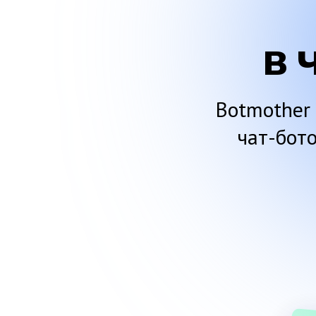
в 
Botmother
чат-бот