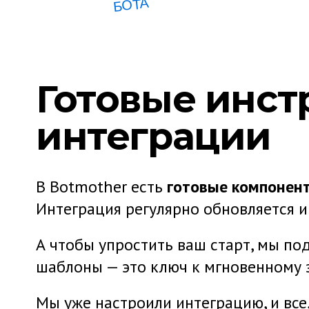
БОТА
«СООБЩЕНИЕ»
ПРИВЕТСТВУЕТ
Готовые инст
КЛИЕНТА
интеграции
В Botmother есть
готовые компонент
Интеграция регулярно обновляется 
А чтобы упростить ваш старт, мы п
СОХРАНЕНИЕ ВОПРОСА ОТ КЛИЕНТА ДЛЯ ПЕРЕДАЧИ
шаблоны — это ключ к мгновенному з
В CHATGPT
Мы уже настроили интеграцию, и все