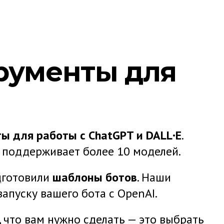
ВЫВОД ОТВЕТА ОТ
рументы для
CHATGPT
КНОПКА ПРЕДЛАГ
ПРОДОЛЖИ
ПЕРЕПИСКУ
ы для работы с ChatGPT и DALL·E
.
и поддерживает более 10 моделей.
одготовили
шаблоны ботов
. Наши
апуску вашего бота с OpenAI.
, что вам нужно сделать — это выбрать