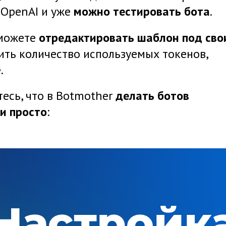
 OpenAI и уже
можно тестировать бота
.
 можете
отредактировать шаблон под сво
ить количество используемых токенов,
.
ОТПРАВКА
ВОПРОСА В
есь, что в Botmother
делать ботов
ЭКРАН НА СЛУ
CHATGPT
НЕПРЕДВИДЕННЫХ 
и просто
: