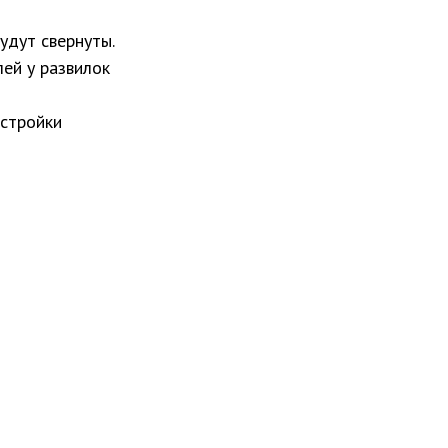
будут свернуты.
лей у развилок
астройки