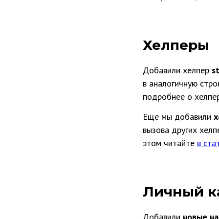
Хелперы
Добавили хелпер
s
в аналогичную стро
подробнее о хелпе
Еще мы добавили
х
вызова других хелп
этом читайте
в ста
Личный к
Добавили
новые н