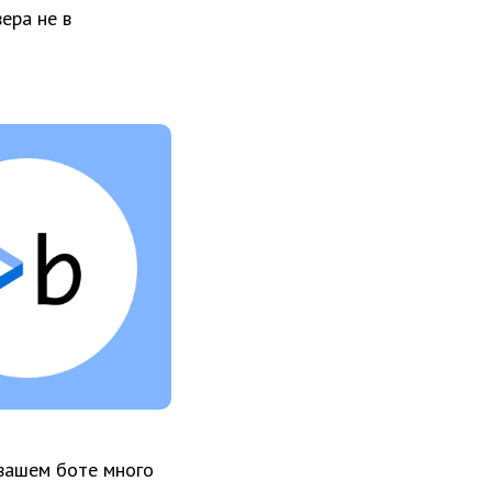
ера не в
 вашем боте много