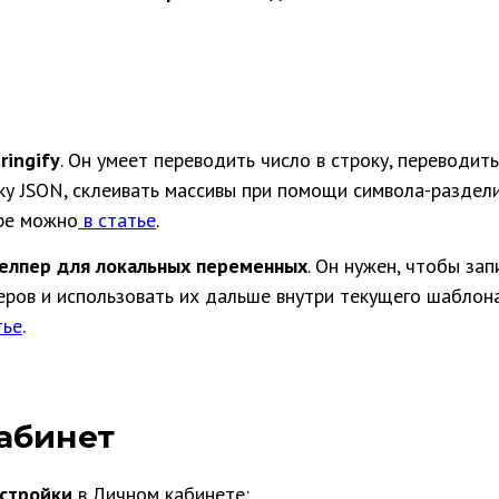
tringify
. Он умеет переводить число в строку, переводит
ку JSON, склеивать массивы при помощи символа-раздели
ре можно
в статье
.
елпер для локальных переменных
. Он нужен, чтобы за
еров и использовать их дальше внутри текущего шаблон
тье
.
абинет
астройки
в Личном кабинете: